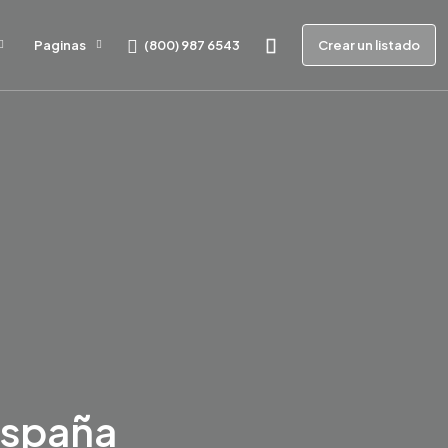
(800) 987 6543
Paginas
Crear un listado
España